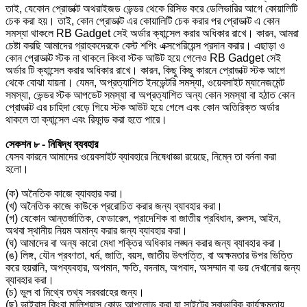
তাই, যেকোন প্রোডাক্ট অথরাইজড ভেন্ডর থেকে রিসিভ করে ডেলিভারির আগে কোয়ালিটি
চেক করা হয়। তাই, কোন প্রোডাক্ট এর কোয়ালিটি চেক করার পর প্রোডাক্ট এ কোন
সমস্যা থাকলে RB Gadget সেই অর্ডার ক্যান্সেল করার অধিকার রাখে। কারন, আমরা
চেষ্টা করছি আমাদের গ্রাহকদেরকে বেস্ট শপিং এক্সপেরিয়েন্স প্রদান করার। এছাড়া ও
কোন প্রোডাক্ট স্টক না থাকলে কিংবা স্টক আউট হয়ে গেলেও RB Gadget সেই
অর্ডার টি ক্যান্সেল করার অধিকার রাখে। কারন, কিছু কিছু কারনে প্রোডাক্ট স্টক আগে
থেকে বোঝা যায়না। যেমন, অপ্রত্যাশিত ইনভেন্টরি সমস্যা, ওয়েবসাইট ম্যানেজমেন্ট
সমস্যা, ভেন্ডর স্টক আপডেট সমস্যা বা অপ্রত্যাশিত অন্য কোন সমস্যা বা হঠাত কোন
প্রোডাক্ট এর চাহিদা বেড়ে গিয়ে স্টক আউট হয়ে গেলে এবং কোন অতিরিক্ত অর্ডার
থাকলে তা ক্যান্সেল এবং রিফান্ড করা হতে পারে।
সেকশন ৮ - নিষিদ্ধ ব্যবহার
যেসব কারনে আমাদের ওয়েবসাইট ব্যাবহারে নিষেধাজ্ঞা রয়েছে, নিম্নে তা বর্ননা করা
হলো।
(ক) অনৈতিক কাজে ব্যাবহার করা।
(খ) অনৈতিক কাজে কাউকে প্ররোচিত করার জন্য ব্যাবহার করা।
(গ) যেকোন আন্তর্জাতিক, ফেডারেল, প্রাদেশিক বা জাতীয় প্রবিধান, রুলস, আইন,
অথবা স্থানীয় নিয়ম অমান্য করার জন্য ব্যাবহার করা।
(ঘ) আমাদের বা অন্য কারো মেধা শক্তির অধিকার লঙ্ঘন করার জন্য ব্যাবহার করা।
(ঙ) লিঙ্গ, যৌন প্রবণতা, ধর্ম, জাতি, বয়স, জাতীয় উৎপত্তি, বা অক্ষমতার উপর ভিত্তি
করে হয়রানি, অপব্যবহার, অপমান, ক্ষতি, বদনাম, অপবাদ, অসম্মান বা ভয় দেখানোর জন্য
ব্যাবহার করা।
(চ) ভুল বা মিথ্যে তথ্য সরবরাহের জন্য।
(ছ) ভাইরাস কিংবা মালিশয়াস কোড আপলোড করা যা সাইটের স্বাভাবিক কার্যক্ষমতায়