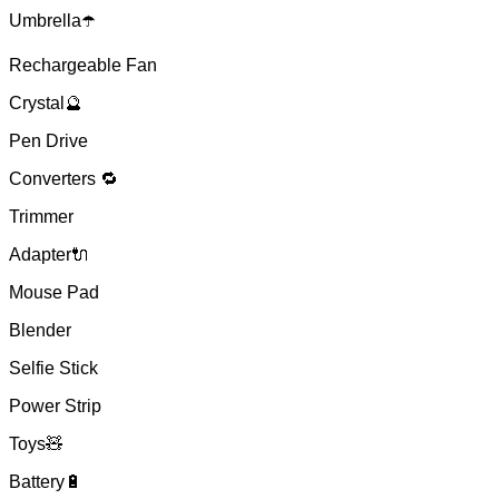
Umbrella☂️
Rechargeable Fan
Crystal🔮
Pen Drive
Converters 🔁
Trimmer
Adapter🔌
Mouse Pad
Blender
Selfie Stick
Power Strip
Toys🧸
Battery🔋