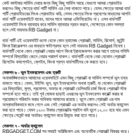
বেস্ট কাস্টমার সার্ভিস দেয়ার জন্য কিছু কিছু সার্ভিস আছে যেগুলো আমরা প্রোভাইড
করলেও কিছু ক্ষেত্রে থার্ড পার্টি সার্ভিস এর সেবা থাকতে পারে। যেসব ক্ষেত্রে আমরা থার্ড
পার্টি প্রোভাইডরের লিংক প্রোভাইড করি, সেসব ক্ষেত্রে লিংক প্রবেশের মাধ্যমের আপনি
থার্ড পার্টি ওয়েবসাইটে যাবেন, যাদের সাথে আমরা এফিলিয়েটেড না। এসব থার্ডপার্টি
ওয়েবসাইট লিংক ব্যাবহার করে সার্ভিস ব্যাবহার গ্রহন করলে, সেক্ষেত্রে কোন সমস্যা
হলে সেই দায়ভার RB Gadget না।
থার্ড পার্টি এই ওয়েবসাইট গুলো থেকে কোন ড্যামেজ প্রোডাক্ট, সার্ভিস, রিসোর্স, কন্টেন্ট
কিংবা ট্রাঞ্জেকশন এর মাধ্যমে ক্ষতিগ্রস্থ হলে সেই দায়ভার RB Gadget নিবেনা।
থার্ডপার্টি থেকে কোন প্রোডাক্ট নেয়ার আগে কিংবা ট্রানজেকশন করার আগে তাদের পলিসি
সম্পর্কে বিস্তারিত জেনে নেয়ার পরামর্শ থাকল। থার্ডপার্টি থেকে নেয়া যেকোন প্রোডাক্ট
রিলেটেড কমপ্লেইন, ক্লেইম, কিংবা প্রশ্ন থার্ডপার্টিদের কে করতে হবে।
সেকশন ৬ - ভুল ইনফরমেশন এবং ত্রুটি
অনাকাঙ্ক্ষিতভাবে আমাদের ওয়েবসাইটে এমন কিছু প্রোডাক্ট বা সার্ভিস সম্পর্কে ভুল তথ্য
থাকতে পারে। যেমন, টাইপিং ভুল, ভুল ইনফরমেশন অথবা ত্রুটি, যা যেকোন প্রোডাক্ট
এর বিস্তারিত, মূল্য, প্রমোশন, অফার বা প্রোডাক্ট ডেলিভারি চার্জ কিংবা প্রোডাক্ট স্টক
সম্পর্কে হতে পারে। তাই পূর্ব ঘোষনা ছাড়াই এধরনের ভুল ইনফরেশন কারেক্ট করার বা
প্রয়োজনে পরিবর্তন করার অধিকার আমাদের রয়েছে। ভুলে কোন প্রোডাক্ট এর দাম
অস্বাভাবিকভাবে কমে গেলে এবং সেই প্রোডাক্ট এর অর্ডার করলেও সেই অর্ডার ক্যান্সেল
করা হতে পারে। যেমন ১২০০ টাকার প্রোডাক্টের প্রাইস যদি ভুলে ১২.০০ হয়ে যায় এমন
ক্ষেত্রে পেমেন্ট করা অর্ডারও ক্যান্সেল করে রিফান্ড করা হতে পারে।
সেকশন ৭ - অর্ডার ক্যান্সেল
RBGADGET.COM সব সময়ই অরিজিনাল এবং অথেনটিক প্রোডাক্ট বিক্রয় করে।