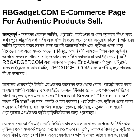
RBGadget.COM E-Commerce Page
For Authentic Products Sell.
গুরুত্বপুর্ন
- আমাদের যেকোন সার্ভিস, প্রোডাক্ট, সফটওয়ার বা সেবা ব্যাবহার কিংবা ক্রয়
করার পূর্বে কাইন্ডলি এই টার্মস এবং কন্ডিশন গুলো পড়ে নেয়ার অনুরোধ রইলো। আমাদের
সার্ভিস ব্যাবহার করার মানেই হলো আপনি আমাদের টার্মস এবং কন্ডিশন গুলো পড়ে
নিয়েছেন এবং এতে সম্মত আছেন। কিন্তু, আপনি যদি আমাদের টার্মস এবং কন্ডিশন
গুলোতে সম্মত না থাকেন, তাহলে আমাদের সার্ভিস ব্যাবহার না করাটাই শ্রেয়। এটি
RBGADGET.COM এবং আপনার মধ্যকার End-User লাইসেন্স এগ্রিমেন্ট,
যাতে লাইসেন্সর বা আমরা হচ্ছি RBGADGET.COM এবং আপনি হচ্ছেন গ্রাহক
কিংবা কাস্টমার।
আমাদের ওয়েবসাইট ভিজিট এবং/অথবা আমাদের কাছ থেকে কোন প্রোডাক্ট ক্রয় করার
মাধ্যমে আপনি আমাদের ওয়েবসাইটের একজন ইউজার হলেন এবং আমাদের সার্ভিসের
সাথে সংযুক্ত হলেন এবং আমাদের “Terms of Service”, “Terms of use”
অথবা “Terms” এর সাথে সম্মতি পোষন করলেন। এই টার্মস এবং কন্ডিশন গুলো সকল
ওয়েবসাইট ইউজার, যারা ব্রাউজ করছেন, ভেন্ডর, কাস্টমার, মার্চেন্টস, এফিলিয়েট
প্রোগ্রামার এবং/অথবা কন্টেন্ট কন্ট্রিবিউটরদের জন্য প্রযোজ্য।
যেকোন সময় আপনি এই পেজটি ভিজিট করার মাধ্যমে আমাদের আপডেটেড টার্মস এবং
কন্ডিশন গুলো সম্পর্কে পড়তে এবং জানতে পারবেন। তাই, আমাদের টার্মস এন্ড কন্ডিশনের
নতুন ফিচার, নতুন যোগ কিংবা নতুন সেকশনে ও আপনি সম্মত আছেন বলে ধরে নেয়া