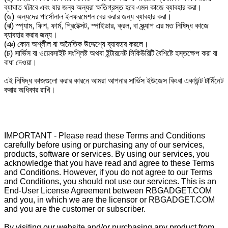
ব্যাঘাত ঘটাবে এবং যার জন্য অন্যরা ক্ষতিগ্রস্ত হবে এমন কাজে ব্যাবহার করা।
(জ) অন্যদের পার্সোনাল ইনফরমেশন বের করার জন্য ব্যাবহার করা।
(ঝ) স্প্যাম, ফিশ, ফার্ম, প্রিটেক্সট, স্পাইডার, ক্রল, বা স্ক্র্যাপ এর মত নিষিদ্ধ কাজে
ব্যাবহার করার জন্য।
(ঞ) কোন অশ্লীল বা অনৈতিক উদ্দেশ্যে ব্যাবহার করলে।
(চ) সার্ভিস বা ওয়েবসাইট সংশ্লিষ্ট অথবা ইন্টারনেট সিকিউরিটি বৈশিষ্টে হস্তক্ষেপ করা বা
বাধা দেওয়া।
এই নিষিদ্ধ কাজগুলো করার কারনে আমরা আপনার সার্ভিস ইউজেস কিংবা একাউন্ট টার্মিনেট
করার অধিকার রাখি।
IMPORTANT - Please read these Terms and Conditions
carefully before using or purchasing any of our services,
products, software or services. By using our services, you
acknowledge that you have read and agree to these Terms
and Conditions. However, if you do not agree to our Terms
and Conditions, you should not use our services. This is an
End-User License Agreement between RBGADGET.COM
and you, in which we are the licensor or RBGADGET.COM
and you are the customer or subscriber.
By visiting our website and/or purchasing any product from