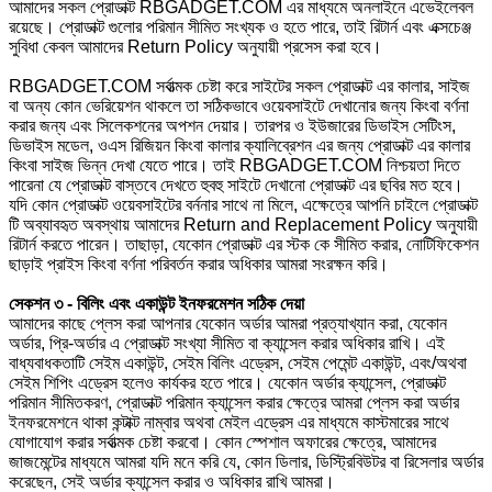
আমাদের সকল প্রোডাক্ট RBGADGET.COM এর মাধ্যমে অনলাইনে এভেইলেবল
রয়েছে। প্রোডাক্ট গুলোর পরিমান সীমিত সংখ্যক ও হতে পারে, তাই রিটার্ন এবং এক্সচেঞ্জ
সুবিধা কেবল আমাদের Return Policy অনুযায়ী প্রসেস করা হবে।
RBGADGET.COM সর্বাত্মক চেষ্টা করে সাইটের সকল প্রোডাক্ট এর কালার, সাইজ
বা অন্য কোন ভেরিয়েশন থাকলে তা সঠিকভাবে ওয়েবসাইটে দেখানোর জন্য কিংবা বর্ণনা
করার জন্য এবং সিলেকশনের অপশন দেয়ার। তারপর ও ইউজারের ডিভাইস সেটিংস,
ডিভাইস মডেল, ওএস রিজিয়ন কিংবা কালার ক্যালিব্রেশন এর জন্য প্রোডাক্ট এর কালার
কিংবা সাইজ ভিন্ন দেখা যেতে পারে। তাই RBGADGET.COM নিশ্চয়তা দিতে
পারেনা যে প্রোডাক্ট বাস্তবে দেখতে হুবহু সাইটে দেখানো প্রোডাক্ট এর ছবির মত হবে।
যদি কোন প্রোডাক্ট ওয়েবসাইটের বর্ননার সাথে না মিলে, এক্ষেত্রে আপনি চাইলে প্রোডাক্ট
টি অব্যাবহৃত অবস্থায় আমাদের Return and Replacement Policy অনুযায়ী
রিটার্ন করতে পারেন। তাছাড়া, যেকোন প্রোডাক্ট এর স্টক কে সীমিত করার, নোটিফিকেশন
ছাড়াই প্রাইস কিংবা বর্ণনা পরিবর্তন করার অধিকার আমরা সংরক্ষন করি।
সেকশন ৩ - বিলিং এবং একাউন্ট ইনফরমেশন সঠিক দেয়া
আমাদের কাছে প্লেস করা আপনার যেকোন অর্ডার আমরা প্রত্যাখ্যান করা, যেকোন
অর্ডার, প্রি-অর্ডার এ প্রোডাক্ট সংখ্যা সীমিত বা ক্যান্সেল করার অধিকার রাখি। এই
বাধ্যবাধকতাটি সেইম একাউন্ট, সেইম বিলিং এড্রেস, সেইম পেমেন্ট একাউন্ট, এবং/অথবা
সেইম শিপিং এড্রেস হলেও কার্যকর হতে পারে। যেকোন অর্ডার ক্যান্সেল, প্রোডাক্ট
পরিমান সীমিতকরণ, প্রোডাক্ট পরিমান ক্যান্সেল করার ক্ষেত্রে আমরা প্লেস করা অর্ডার
ইনফরমেশনে থাকা কন্টাক্ট নাম্বার অথবা মেইল এড্রেস এর মাধ্যমে কাস্টমারের সাথে
যোগাযোগ করার সর্বাত্মক চেষ্টা করবো। কোন স্পেশাল অফারের ক্ষেত্রে, আমাদের
জাজমেন্টের মাধ্যমে আমরা যদি মনে করি যে, কোন ডিলার, ডিস্ট্রিবিউটর বা রিসেলার অর্ডার
করেছেন, সেই অর্ডার ক্যান্সেল করার ও অধিকার রাখি আমরা।