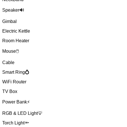
Speaker🔊
Gimbal
Electric Kettle
Room Heater
Mouse🖱
Cable
Smart Ring💍
WiFi Router
TV Box
Power Bank⚡
RGB & LED Light💡
Torch Light🔦