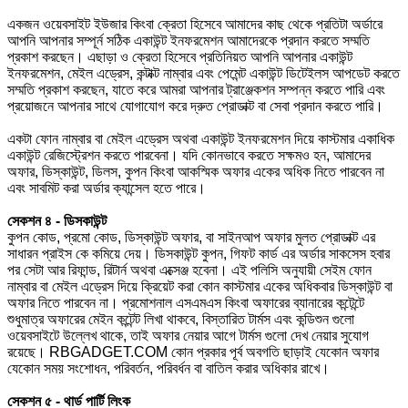
একজন ওয়েবসাইট ইউজার কিংবা ক্রেতা হিসেবে আমাদের কাছ থেকে প্রতিটা অর্ডারে
আপনি আপনার সম্পূর্ন সঠিক একাউন্ট ইনফরমেশন আমাদেরকে প্রদান করতে সম্মতি
প্রকাশ করছেন। এছাড়া ও ক্রেতা হিসেবে প্রতিনিয়ত আপনি আপনার একাউন্ট
ইনফরমেশন, মেইল এড্রেস, কন্টাক্ট নাম্বার এবং পেমেন্ট একাউন্ট ডিটেইলস আপডেট করতে
সম্মতি প্রকাশ করছেন, যাতে করে আমরা আপনার ট্রাঞ্জেকশন সম্পন্ন করতে পারি এবং
প্রয়োজনে আপনার সাথে যোগাযোগ করে দ্রুত প্রোডাক্ট বা সেবা প্রদান করতে পারি।
একটা ফোন নাম্বার বা মেইল এড্রেস অথবা একাউন্ট ইনফরমেশন দিয়ে কাস্টমার একাধিক
একাউন্ট রেজিস্ট্রেশন করতে পারবেনা। যদি কোনভাবে করতে সক্ষমও হন, আমাদের
অফার, ডিস্কাউন্ট, ডিলস, কুপন কিংবা আকস্মিক অফার একের অধিক নিতে পারবেন না
এবং সাবমিট করা অর্ডার ক্যান্সেল হতে পারে।
সেকশন ৪ - ডিসকাউন্ট
কুপন কোড, প্রমো কোড, ডিস্কাউন্ট অফার, বা সাইনআপ অফার মুলত প্রোডাক্ট এর
সাধারন প্রাইস কে কমিয়ে দেয়। ডিসকাউন্ট কুপন, গিফট কার্ড এর অর্ডার সাকসেস হবার
পর সেটা আর রিফান্ড, রিটার্ন অথবা এক্সেঞ্জ হবেনা। এই পলিসি অনুযায়ী সেইম ফোন
নাম্বার বা মেইল এড্রেস দিয়ে ক্রিয়েট করা কোন কাস্টমার একের অধিকবার ডিস্কাউন্ট বা
অফার নিতে পারবেন না। প্রমোশনাল এসএমএস কিংবা অফারের ব্যানারের কন্টেন্টে
শুধুমাত্র অফারের মেইন কন্টেন্ট লিখা থাকবে, বিস্তারিত টার্মস এবং কন্ডিশুন গুলো
ওয়েবসাইটে উল্লেখ থাকে, তাই অফার নেয়ার আগে টার্মস গুলো দেখ নেয়ার সুযোগ
রয়েছে। RBGADGET.COM কোন প্রকার পূর্ব অবগতি ছাড়াই যেকোন অফার
যেকোন সময় সংশোধন, পরিবর্তন, পরিবর্ধন বা বাতিল করার অধিকার রাখে।
সেকশন ৫ - থার্ড পার্টি লিংক