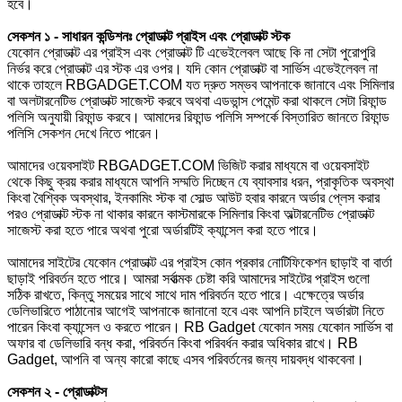
হবে।
সেকশন ১ - সাধারন কন্ডিশনঃ প্রোডাক্ট প্রাইস এবং প্রোডাক্ট স্টক
যেকোন প্রোডাক্ট এর প্রাইস এবং প্রোডাক্ট টি এভেইলেবল আছে কি না সেটা পুরোপুরি
নির্ভর করে প্রোডাক্ট এর স্টক এর ওপর। যদি কোন প্রোডাক্ট বা সার্ভিস এভেইলেবল না
থাকে তাহলে RBGADGET.COM যত দ্রুত সম্ভব আপনাকে জানাবে এবং সিমিলার
বা অলটারনেটিভ প্রোডাক্ট সাজেস্ট করবে অথবা এডভান্স পেমেন্ট করা থাকলে সেটা রিফান্ড
পলিসি অনুযায়ী রিফান্ড করবে। আমাদের রিফান্ড পলিসি সম্পর্কে বিস্তারিত জানতে রিফান্ড
পলিসি সেকশন দেখে নিতে পারেন।
আমাদের ওয়েবসাইট RBGADGET.COM ভিজিট করার মাধ্যমে বা ওয়েবসাইট
থেকে কিছু ক্রয় করার মাধ্যমে আপনি সম্মতি দিচ্ছেন যে ব্যাবসার ধরন, প্রাকৃতিক অবস্থা
কিংবা বৈশ্বিক অবস্থার, ইনকামিং স্টক বা সোল্ড আউট হবার কারনে অর্ডার প্লেস করার
পরও প্রোডাক্ট স্টক না থাকার কারনে কাস্টমারকে সিমিলার কিংবা অল্টারনেটিভ প্রোডাক্ট
সাজেস্ট করা হতে পারে অথবা পুরো অর্ডারটিই ক্যান্সেল করা হতে পারে।
আমাদের সাইটের যেকোন প্রোডাক্ট এর প্রাইস কোন প্রকার নোটিফিকেশন ছাড়াই বা বার্তা
ছাড়াই পরিবর্তন হতে পারে। আমরা সর্বাত্মক চেষ্টা করি আমাদের সাইটের প্রাইস গুলো
সঠিক রাখতে, কিন্তু সময়ের সাথে সাথে দাম পরিবর্তন হতে পারে। এক্ষেত্রে অর্ডার
ডেলিভারিতে পাঠানোর আগেই আপনাকে জানানো হবে এবং আপনি চাইলে অর্ডারটা নিতে
পারেন কিংবা ক্যান্সেল ও করতে পারেন। RB Gadget যেকোন সময় যেকোন সার্ভিস বা
অফার বা ডেলিভারি বন্ধ করা, পরিবর্তন কিংবা পরিবর্ধন করার অধিকার রাখে। RB
Gadget, আপনি বা অন্য কারো কাছে এসব পরিবর্তনের জন্য দায়বদ্ধ থাকবেনা।
সেকশন ২ - প্রোডাক্টস